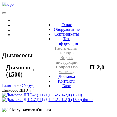
О нас
Оборудование
Сертификаты
Тех.
информация
Инструкции,
паспорта
Дымососы ДПЭ
Видео-
инструкции
Дымосос ДПЭ-7 (1Ц) ДПЭ-А-П-2,0
Вопросы по
монтажу
(1500)
Доставка
Контакты
Главная
Оборудование
Дымососы ДПЭ
Блог
Дымосос ДПЭ-7 (1Ц)
Оплата