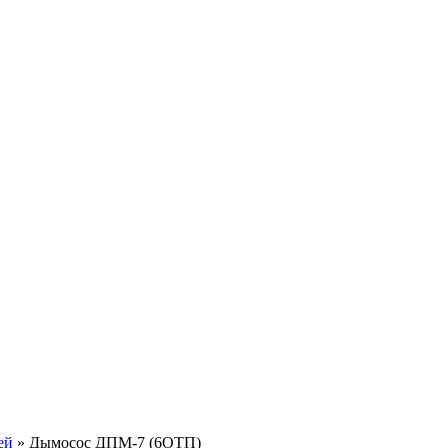
ей
Дымосос ДПМ-7 (6ОТП)