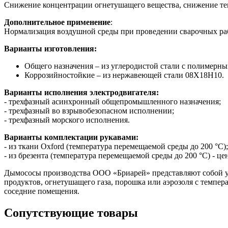
Снижение концентрации огнетушащего вещества, снижение т
Дополнительное применение
:
Нормализация воздушной среды при проведении сварочных ра
Варианты изготовления:
Общего назначения – из углеродистой стали с полимерн
Коррозийностойкие – из нержавеющей стали 08Х18Н10.
Варианты исполнения электродвигателя:
- трехфазный асинхронный общепромышленного назначения;
- трехфазный во взрывобезопасном исполнении;
- трехфазный морского исполнения.
Варианты комплектации рукавами:
- из ткани Oxford (температура перемещаемой среды до 200 °C);
- из брезента (температура перемещаемой среды до 200 °C) - це
Дымососы производства ООО «Бриарей» представляют собой ус
продуктов, огнетушащего газа, порошка или аэрозоля с темпер
соседние помещения.
Сопутствующие товары