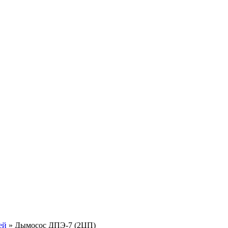
ей
Дымосос ДПЭ-7 (2ЦП)