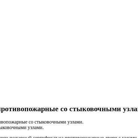
противопожарные со стыковочными узла
ивопожарные со стыковочными узлами.
учен пожарный сертификат на противопожарные двери с узлами с