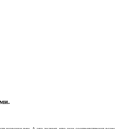
ми.
тыковочными. А это значит, что они соответствуют всем