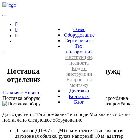
О нас
Оборудование
Сертификаты
Тех.
информация
Инструкции,
паспорта
Видео-
Поставка оборудования для нужд
инструкции
отделения Газпромбанка
Вопросы по
монтажу
Доставка
Главная
Новости
Контакты
Поставка оборудования для нужд отделения Газпромбанка
Блог
Для отделения "Газпромбанка" в городе Москва нами было
поставлено следующее оборудование:
Дымосос ДПЭ-7 (1ЦМ) в комплекте: всасывающая
двухзонная обвязка, рукав напорный 10 м, адаптер