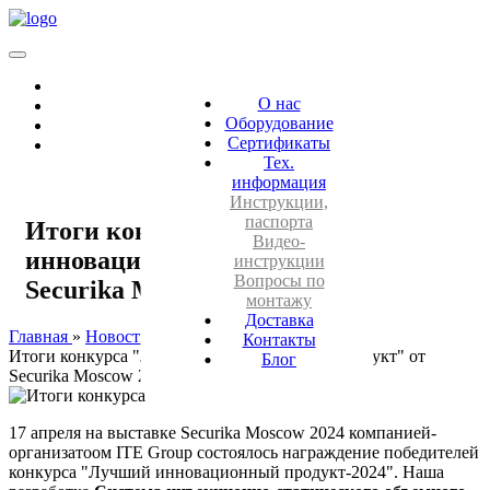
О нас
Оборудование
Сертификаты
Тех.
информация
Инструкции,
паспорта
Итоги конкурса "Лучший
Видео-
инновационный продукт" от
инструкции
Вопросы по
Securika Moscow 2024.
монтажу
Доставка
Главная
Новости
Контакты
Итоги конкурса "Лучший инновационный продукт" от
Блог
Securika Moscow 2024.
17 апреля на выставке Securika Moscow 2024 компанией-
организатоом ITE Group состоялось награждение победителей
конкурса "Лучший инновационный продукт-2024". Наша