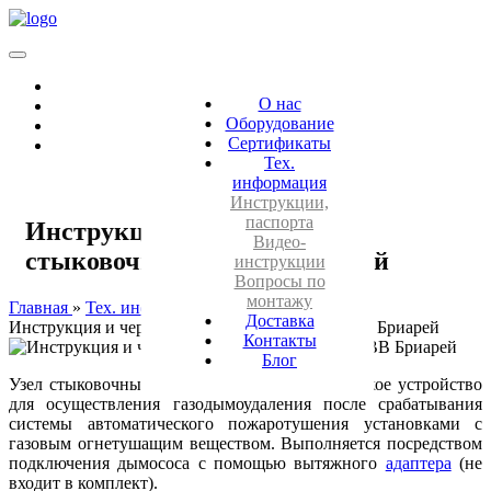
О нас
Оборудование
Сертификаты
Тех.
информация
Инструкции,
паспорта
Инструкция и чертеж узел
Видео-
стыковочный СУ-ВВ Бриарей
инструкции
Вопросы по
монтажу
Главная
Тех. информация
Доставка
Инструкция и чертеж узел стыковочный СУ-ВВ Бриарей
Контакты
Блог
Узел стыковочный СУ-ВВ Бриарей - техническое устройство
для осуществления газодымоудаления после срабатывания
системы автоматического пожаротушения установками с
газовым огнетушащим веществом. Выполняется посредством
подключения дымососа с помощью вытяжного
адаптера
(не
входит в комплект).